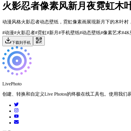
火影忍者像素风新月夜霓虹木
动漫风格火影忍者动态壁纸，霓虹像素画展现新月下的木叶村
#
动漫
#
火影忍者
#
霓虹
#
新月
#
手机壁纸
#
动态壁纸
#
像素艺术
#
4
下载到手机
LivePhoto
创建、转换和自定义Live Photos的终极在线工具包。使用我们易于使