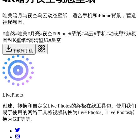
唯美暗月与夜空乌云动态壁纸，适合手机和iPhone背景，营造
神秘氛围。
#
自然
#
唯美
#
月亮
#
夜空
#
iPhone
#
壁纸
#
乌云
#
手机
#
动态壁纸
#
氛
围
#
4K壁纸
#
高清壁纸
#
星空
下载到手机
LivePhoto
创建、转换和自定义Live Photos的终极在线工具包。使用我们
易于使用的网络工具将视频转换为Live Photos、Live Photos转
换为GIF等等。