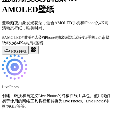
AMOLED壁纸
蓝粉渐变抽象发光花朵，适合AMOLED手机和iPhone的4K高
清动态壁纸，唯美时尚。
#
AMOLED
#
唯美
#
花朵
#
iPhone
#
抽象
#
壁纸
#
渐变
#
手机
#
动态壁
纸
#
发光
#
4K
#
高清
#
蓝粉
下载到手机
LivePhoto
创建、转换和自定义Live Photos的终极在线工具包。使用我们
易于使用的网络工具将视频转换为Live Photos、Live Photos转
换为GIF等等。