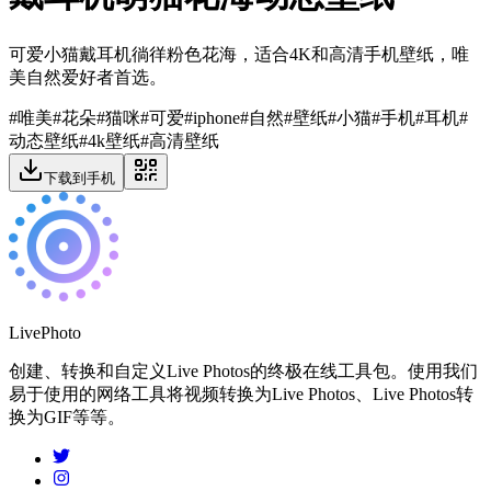
可爱小猫戴耳机徜徉粉色花海，适合4K和高清手机壁纸，唯
美自然爱好者首选。
#
唯美
#
花朵
#
猫咪
#
可爱
#
iphone
#
自然
#
壁纸
#
小猫
#
手机
#
耳机
#
动态壁纸
#
4k壁纸
#
高清壁纸
下载到手机
LivePhoto
创建、转换和自定义Live Photos的终极在线工具包。使用我们
易于使用的网络工具将视频转换为Live Photos、Live Photos转
换为GIF等等。