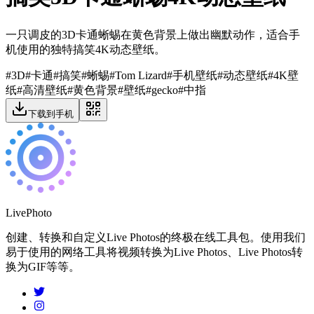
一只调皮的3D卡通蜥蜴在黄色背景上做出幽默动作，适合手
机使用的独特搞笑4K动态壁纸。
#
3D
#
卡通
#
搞笑
#
蜥蜴
#
Tom Lizard
#
手机壁纸
#
动态壁纸
#
4K壁
纸
#
高清壁纸
#
黄色背景
#
壁纸
#
gecko
#
中指
下载到手机
LivePhoto
创建、转换和自定义Live Photos的终极在线工具包。使用我们
易于使用的网络工具将视频转换为Live Photos、Live Photos转
换为GIF等等。