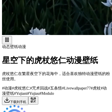
动态壁纸
动漫
星空下的虎杖悠仁动漫壁纸
虎杖悠仁在繁星夜空下的花海中，适合喜欢独特动漫壁纸的粉
丝使用。
#
动漫
#
虎杖悠仁
#
咒术回战
#
五条悟
#
Livewallpaper77
#
虎杖
#
动
漫壁纸
#
Yujiani
#
Yujiau
#
Modulo
下载到手机